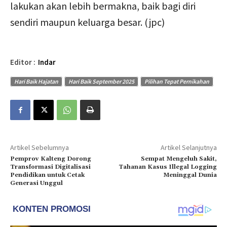
lakukan akan lebih bermakna, baik bagi diri
sendiri maupun keluarga besar. (jpc)
Editor :
Indar
Hari Baik Hajatan
Hari Baik September 2025
Pilihan Tepat Pernikahan
Artikel Sebelumnya
Artikel Selanjutnya
Pemprov Kalteng Dorong
Sempat Mengeluh Sakit,
Transformasi Digitalisasi
Tahanan Kasus Illegal Logging
Pendidikan untuk Cetak
Meninggal Dunia
Generasi Unggul