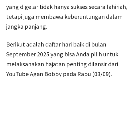
yang digelar tidak hanya sukses secara lahiriah,
tetapi juga membawa keberuntungan dalam
jangka panjang.
Berikut adalah daftar hari baik di bulan
September 2025 yang bisa Anda pilih untuk
melaksanakan hajatan penting dilansir dari
YouTube Agan Bobby pada Rabu (03/09).