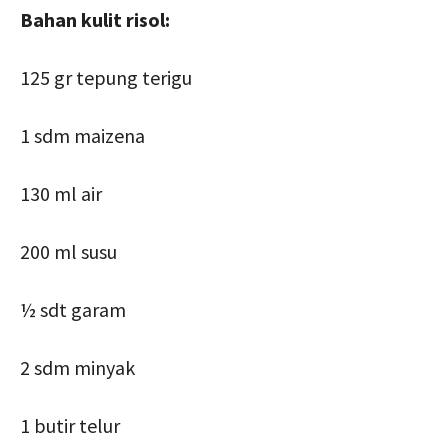
Bahan kulit risol:
125 gr tepung terigu
1 sdm maizena
130 ml air
200 ml susu
½ sdt garam
2 sdm minyak
1 butir telur