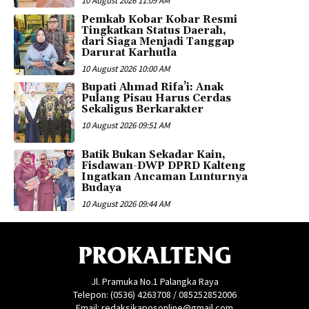
10 August 2026 11:09 AM
Pemkab Kobar Kobar Resmi
Tingkatkan Status Daerah,
dari Siaga Menjadi Tanggap
Darurat Karhutla
10 August 2026 10:00 AM
Bupati Ahmad Rifa’i: Anak
Pulang Pisau Harus Cerdas
Sekaligus Berkarakter
10 August 2026 09:51 AM
Batik Bukan Sekadar Kain,
Fisdawan-DWP DPRD Kalteng
Ingatkan Ancaman Lunturnya
Budaya
10 August 2026 09:44 AM
PROKALTENG
Jl. Pramuka No.1 Palangka Raya
Telepon: (0536) 4263708 / 085252852006
Email: redaksikaposonline@gmail.com