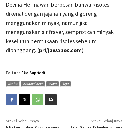
Devina Hermawan berpesan bahwa Risoles
dikenal dengan jajanan yang digoreng
menggunakan minyak, namun jika
menggunakan air frayer, semprotkan minyak
keseluruh permukaan risoles sebelum
dipanggang. (
pri/jawapos.com
)
Editor :
Eko Supriadi
risoles
Smoked Beef
mayo
keju
Artikel Sebelumnya
Artikel Selanjutnya
6 Rekomendasi Makanan yang
Istri Ganjar Tekankan Semua