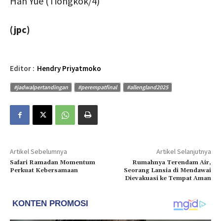
Han Yue (Tiongkok/4)
(jpc)
Editor :
Hendry Priyatmoko
#jadwalpertandingan
#perempatfinal
#allengland2025
Artikel Sebelumnya
Artikel Selanjutnya
Safari Ramadan Momentum
Rumahnya Terendam Air,
Perkuat Kebersamaan
Seorang Lansia di Mendawai
Dievakuasi ke Tempat Aman