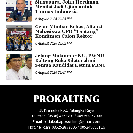
Singapura, John Herdman
Menilai Jadi Ujian untuk
Timnas Indonesia
6 August 2026 22:28 PM
Gelar Mimbar Bebas, Aliansi
Mahasiswa UPR “Tantang”
Komitmen Calon Rektor
6 August 2026 22:02 PM
Jelang Muktamar NU, PWNU
Kalteng Buka Silaturahmi
Semua Kandidat Ketum PBNU
6 August 2026 21:47 PM
PROKALTENG
Jl. Pramuka No.1 Palangka Raya
Telepon: (0536) 4263708 / 085252852006
Email: redaksikaposonline@gmail.com
Hotline Iklan: 085252852006 / 085249695126