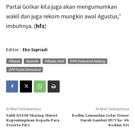
Partai Golkar kita juga akan mengumumkan
wakil dan juga rekom mungkin awal Agustus,”
imbuhnya. (
hfz
)
Editor :
Eko Supriadi
Pilkada
#pemilu
Pilkada 2024
DPD Demokrat Kalteng
DPP Partai Demokrat
Artikel Sebelumnya
Artikel Selanjutnya
Sahli KSDM Sharing Materi
Kodim Lamandau Gelar Donor
Kepemimpinan Kepada Para
Darah Sambut HUT ke- 66
Peserta PKA
Kodam XII