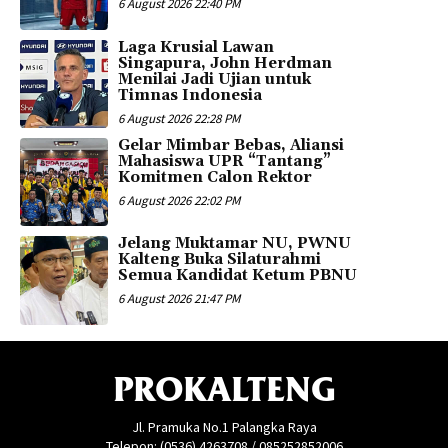
6 August 2026 22:40 PM
Laga Krusial Lawan
Singapura, John Herdman
Menilai Jadi Ujian untuk
Timnas Indonesia
6 August 2026 22:28 PM
Gelar Mimbar Bebas, Aliansi
Mahasiswa UPR “Tantang”
Komitmen Calon Rektor
6 August 2026 22:02 PM
Jelang Muktamar NU, PWNU
Kalteng Buka Silaturahmi
Semua Kandidat Ketum PBNU
6 August 2026 21:47 PM
PROKALTENG
Jl. Pramuka No.1 Palangka Raya
Telepon: (0536) 4263708 / 085252852006