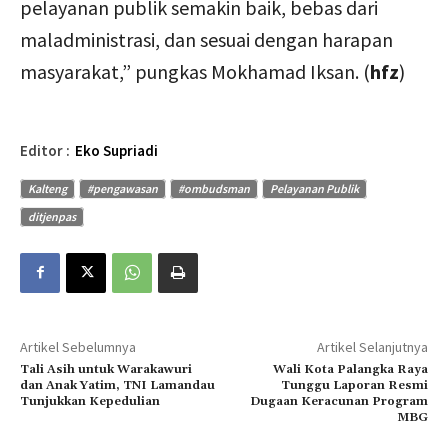
pelayanan publik semakin baik, bebas dari
maladministrasi, dan sesuai dengan harapan
masyarakat,” pungkas Mokhamad Iksan. (
hfz
)
Editor :
Eko Supriadi
Kalteng
#pengawasan
#ombudsman
Pelayanan Publik
ditjenpas
Artikel Sebelumnya
Artikel Selanjutnya
Tali Asih untuk Warakawuri
Wali Kota Palangka Raya
dan Anak Yatim, TNI Lamandau
Tunggu Laporan Resmi
Tunjukkan Kepedulian
Dugaan Keracunan Program
MBG