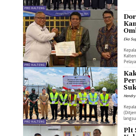
PRO KALTENG
Dor
Kan
Om
Eko Sup
Kepal
Kalte
Pelaya
PRO KALTENG
Kak
Per
Su
Hendry
Kepala
(Ditje
langsu
PRO KALTENG
Plt