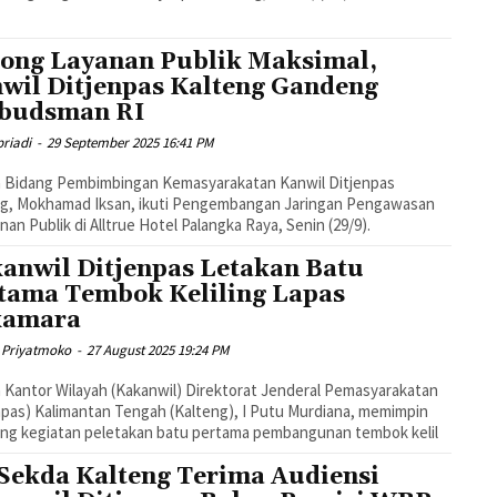
ong Layanan Publik Maksimal,
wil Ditjenpas Kalteng Gandeng
budsman RI
riadi
-
29 September 2025 16:41 PM
a Bidang Pembimbingan Kemasyarakatan Kanwil Ditjenpas
ng, Mokhamad Iksan, ikuti Pengembangan Jaringan Pengawasan
nan Publik di Alltrue Hotel Palangka Raya, Senin (29/9).
anwil Ditjenpas Letakan Batu
tama Tembok Keliling Lapas
kamara
 Priyatmoko
-
27 August 2025 19:24 PM
 Kantor Wilayah (Kakanwil) Direktorat Jenderal Pemasyarakatan
npas) Kalimantan Tengah (Kalteng), I Putu Murdiana, memimpin
ng kegiatan peletakan batu pertama pembangunan tembok kelil
 Sekda Kalteng Terima Audiensi