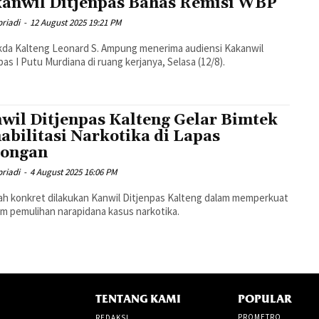
anwil Ditjenpas Bahas Remisi WBP
riadi
-
12 August 2025 19:21 PM
kda Kalteng Leonard S. Ampung menerima audiensi Kakanwil
pas I Putu Murdiana di ruang kerjanya, Selasa (12/8).
wil Ditjenpas Kalteng Gelar Bimtek
abilitasi Narkotika di Lapas
ongan
riadi
-
4 August 2025 16:06 PM
h konkret dilakukan Kanwil Ditjenpas Kalteng dalam memperkuat
m pemulihan narapidana kasus narkotika.
TENTANG KAMI
POPULAR
PROMETRO
REDAKSI