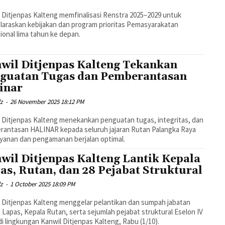
 Ditjenpas Kalteng memfinalisasi Renstra 2025–2029 untuk
araskan kebijakan dan program prioritas Pemasyarakatan
ional lima tahun ke depan.
wil Ditjenpas Kalteng Tekankan
guatan Tugas dan Pemberantasan
inar
dz
-
26 November 2025 18:12 PM
 Ditjenpas Kalteng menekankan penguatan tugas, integritas, dan
antasan HALINAR kepada seluruh jajaran Rutan Palangka Raya
ayanan dan pengamanan berjalan optimal.
wil Ditjenpas Kalteng Lantik Kepala
as, Rutan, dan 28 Pejabat Struktural
dz
-
1 October 2025 18:09 PM
 Ditjenpas Kalteng menggelar pelantikan dan sumpah jabatan
 Lapas, Kepala Rutan, serta sejumlah pejabat struktural Eselon IV
di lingkungan Kanwil Ditjenpas Kalteng, Rabu (1/10).