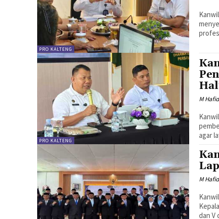
Kanwil
menyel
profes
PRO KALTENG
Kan
Pen
Hal
M Hafi
Kanwil
pember
agar l
PRO KALTENG
Kan
Lap
M Hafi
Kanwil
Kepala
dan V 