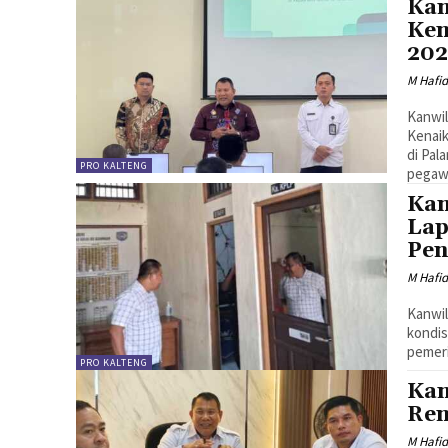
Kan
Ken
202
M Hafi
Kanwil
Kenaik
di Pal
PRO KALTENG
pegaw
Kan
Lap
Pen
M Hafi
Kanwil
kondis
pemeri
PRO KALTENG
Kan
Ren
M Hafi