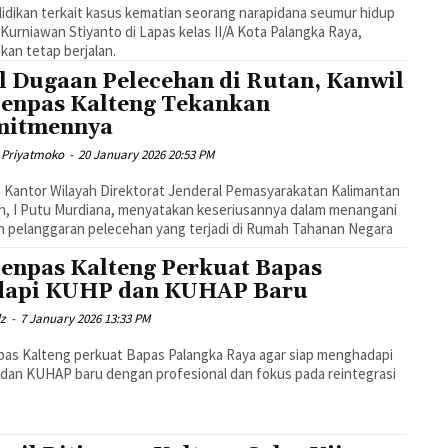
idikan terkait kasus kematian seorang narapidana seumur hidup
Kurniawan Stiyanto di Lapas kelas II/A Kota Palangka Raya,
ikan tetap berjalan.
l Dugaan Pelecehan di Rutan, Kanwil
jenpas Kalteng Tekankan
mitmennya
 Priyatmoko
-
20 January 2026 20:53 PM
 Kantor Wilayah Direktorat Jenderal Pemasyarakatan Kalimantan
, I Putu Murdiana, menyatakan keseriusannya dalam menangani
 pelanggaran pelecehan yang terjadi di Rumah Tahanan Negara
jenpas Kalteng Perkuat Bapas
api KUHP dan KUHAP Baru
dz
-
7 January 2026 13:33 PM
pas Kalteng perkuat Bapas Palangka Raya agar siap menghadapi
an KUHAP baru dengan profesional dan fokus pada reintegrasi