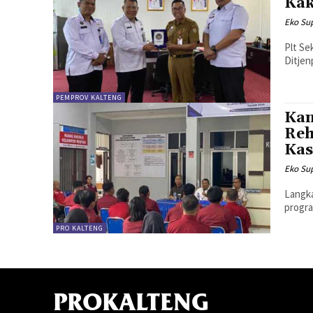
Kak
Eko Sup
Plt Se
Ditjen
PEMPROV KALTENG
Kan
Reh
Kas
Eko Sup
Langka
progra
PRO KALTENG
PROKALTENG