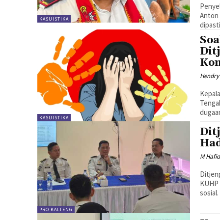
Penyel
Anton 
KASUISTIKA
dipast
Soa
Dit
Ko
Hendry
Kepala
Tengah
dugaan
KASUISTIKA
Dit
Had
M Hafi
Ditjen
KUHP d
sosial.
PRO KALTENG