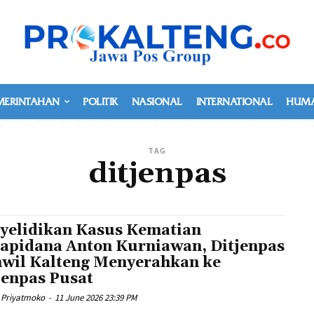
MERINTAHAN
POLITIK
NASIONAL
INTERNATIONAL
HUMA
TAG
ditjenpas
yelidikan Kasus Kematian
apidana Anton Kurniawan, Ditjenpas
wil Kalteng Menyerahkan ke
jenpas Pusat
 Priyatmoko
-
11 June 2026 23:39 PM