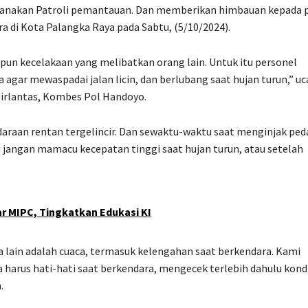
ksanakan Patroli pemantauan. Dan memberikan himbauan kepada 
a di Kota Palangka Raya pada Sabtu, (5/10/2024).
pun kecelakaan yang melibatkan orang lain. Untuk itu personel
agar mewaspadai jalan licin, dan berlubang saat hujan turun,” uc
Dirlantas, Kombes Pol Handoyo.
raan rentan tergelincir. Dan sewaktu-waktu saat menginjak ped
i jangan mamacu kecepatan tinggi saat hujan turun, atau setelah
 MIPC, Tingkatkan Edukasi KI
ra lain adalah cuaca, termasuk kelengahan saat berkendara. Kami
arus hati-hati saat berkendara, mengecek terlebih dahulu kondi
.