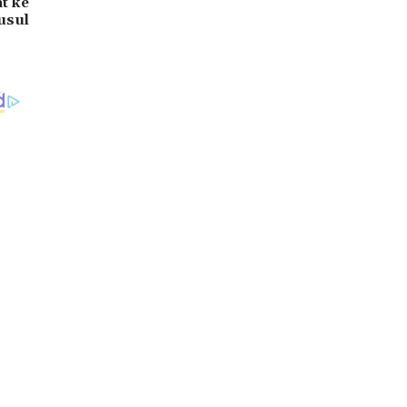
t ke
usul