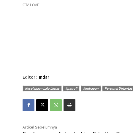
Editor :
Indar
Kecelakaan Lalu Lintas
#patroli
#imbauan
Personel Dirlantas
Artikel Sebelumnya