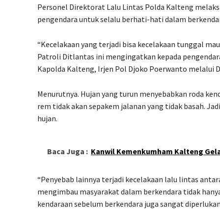
Personel Direktorat Lalu Lintas Polda Kalteng mela
pengendara untuk selalu berhati-hati dalam berkendar
“Kecelakaan yang terjadi bisa kecelakaan tunggal mau
Patroli Ditlantas ini mengingatkan kepada pengendara 
Kapolda Kalteng, Irjen Pol Djoko Poerwanto melalui 
Menurutnya. Hujan yang turun menyebabkan roda kenda
rem tidak akan sepakem jalanan yang tidak basah. Jad
hujan.
Baca Juga :
Kanwil Kemenkumham Kalteng Gelar
“Penyebab lainnya terjadi kecelakaan lalu lintas anta
mengimbau masyarakat dalam berkendara tidak hanya h
kendaraan sebelum berkendara juga sangat diperlukan