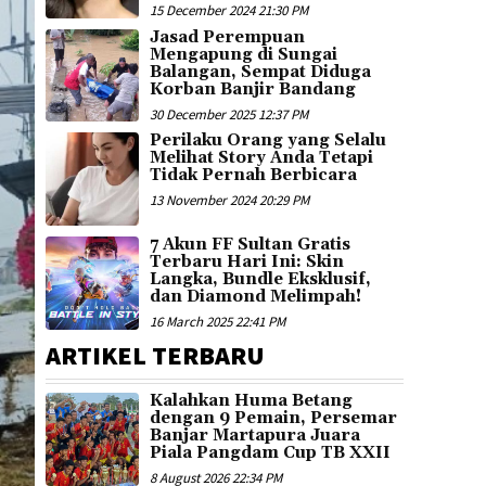
15 December 2024 21:30 PM
Jasad Perempuan
Mengapung di Sungai
Balangan, Sempat Diduga
Korban Banjir Bandang
30 December 2025 12:37 PM
Perilaku Orang yang Selalu
Melihat Story Anda Tetapi
Tidak Pernah Berbicara
13 November 2024 20:29 PM
7 Akun FF Sultan Gratis
Terbaru Hari Ini: Skin
Langka, Bundle Eksklusif,
dan Diamond Melimpah!
16 March 2025 22:41 PM
ARTIKEL TERBARU
Kalahkan Huma Betang
dengan 9 Pemain, Persemar
Banjar Martapura Juara
Piala Pangdam Cup TB XXII
8 August 2026 22:34 PM