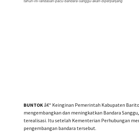
tahun-ini-landasan-pacu-bandara-sanggu-akan-diperpanjang
BUNTOK
â€“ Keinginan Pemerintah Kabupaten Barito
mengembangkan dan meningkatkan Bandara Sanggu, 
terealisasi. Itu setelah Kementerian Perhubungan m
pengembangan bandara tersebut.