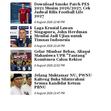
Download Smoke Patch PES
2021 Musim 2026/2027, Cek
Jadwal Rilis Football Life
2027
6 August 2026 22:40 PM
Laga Krusial Lawan
Singapura, John Herdman
Menilai Jadi Ujian untuk
Timnas Indonesia
6 August 2026 22:28 PM
Gelar Mimbar Bebas, Aliansi
Mahasiswa UPR “Tantang”
Komitmen Calon Rektor
6 August 2026 22:02 PM
Jelang Muktamar NU, PWNU
Kalteng Buka Silaturahmi
Semua Kandidat Ketum
PBNU
6 August 2026 21:47 PM