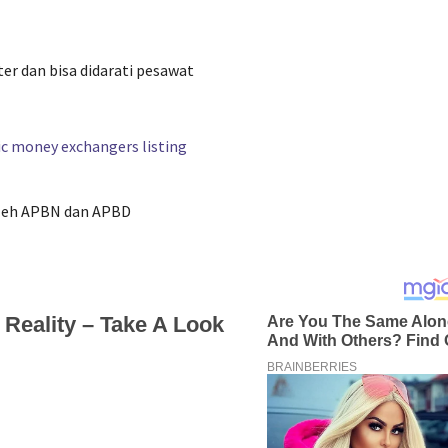
er dan bisa didarati pesawat
 oleh APBN dan APBD