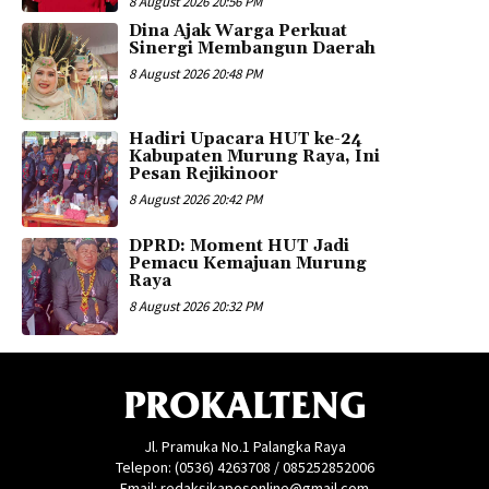
8 August 2026 20:56 PM
Dina Ajak Warga Perkuat
Sinergi Membangun Daerah
8 August 2026 20:48 PM
Hadiri Upacara HUT ke-24
Kabupaten Murung Raya, Ini
Pesan Rejikinoor
8 August 2026 20:42 PM
DPRD: Moment HUT Jadi
Pemacu Kemajuan Murung
Raya
8 August 2026 20:32 PM
PROKALTENG
Jl. Pramuka No.1 Palangka Raya
Telepon: (0536) 4263708 / 085252852006
Email: redaksikaposonline@gmail.com