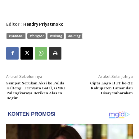
Editor :
Hendry Priyatmoko
kotabaru
#longsor
#miring
#rumag
Artikel Sebelumnya
Artikel Selanjutnya
Sempat Serukan Aksi ke Polda
Cipta Logo HUT ke-22
Kalteng, Ternyata Batal, GMKI
Kabupaten Lamandau
Palangkaraya Berikan Alasan
Disayembarakan
Begini