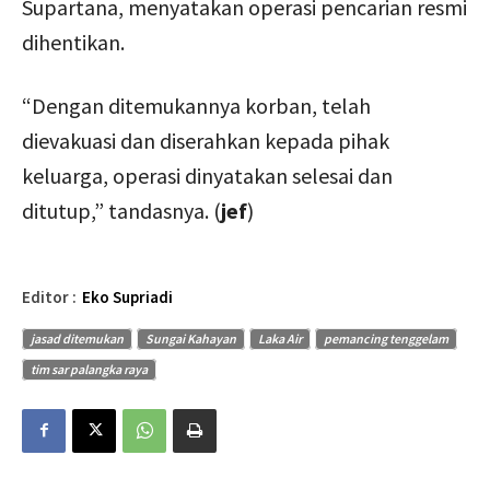
Supartana, menyatakan operasi pencarian resmi
dihentikan.
“Dengan ditemukannya korban, telah
dievakuasi dan diserahkan kepada pihak
keluarga, operasi dinyatakan selesai dan
ditutup,” tandasnya. (
jef
)
Editor :
Eko Supriadi
jasad ditemukan
Sungai Kahayan
Laka Air
pemancing tenggelam
tim sar palangka raya