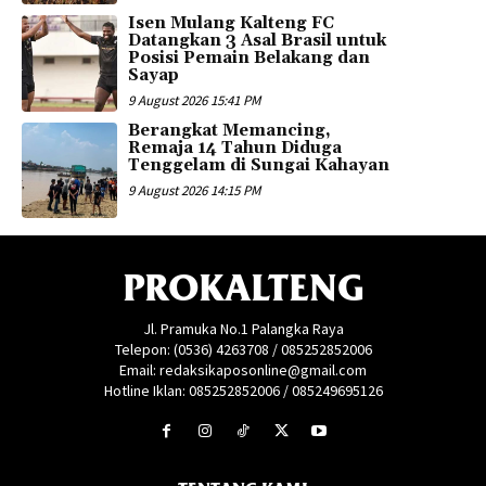
Isen Mulang Kalteng FC
Datangkan 3 Asal Brasil untuk
Posisi Pemain Belakang dan
Sayap
9 August 2026 15:41 PM
Berangkat Memancing,
Remaja 14 Tahun Diduga
Tenggelam di Sungai Kahayan
9 August 2026 14:15 PM
PROKALTENG
Jl. Pramuka No.1 Palangka Raya
Telepon: (0536) 4263708 / 085252852006
Email: redaksikaposonline@gmail.com
Hotline Iklan: 085252852006 / 085249695126