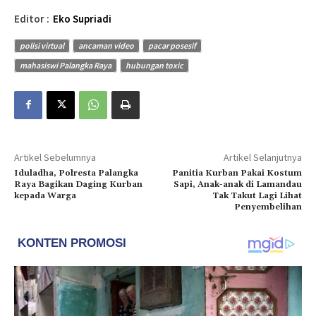
Editor :
Eko Supriadi
polisi virtual
ancaman video
pacar posesif
mahasiswi Palangka Raya
hubungan toxic
Artikel Sebelumnya
Artikel Selanjutnya
Iduladha, Polresta Palangka
Panitia Kurban Pakai Kostum
Raya Bagikan Daging Kurban
Sapi, Anak-anak di Lamandau
kepada Warga
Tak Takut Lagi Lihat
Penyembelihan