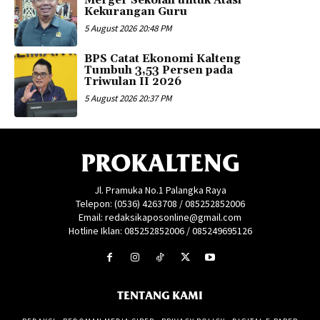
Merger Sekolah untuk Atasi
Kekurangan Guru
5 August 2026 20:48 PM
BPS Catat Ekonomi Kalteng
Tumbuh 3,53 Persen pada
Triwulan II 2026
5 August 2026 20:37 PM
PROKALTENG
Jl. Pramuka No.1 Palangka Raya
Telepon: (0536) 4263708 / 085252852006
Email: redaksikaposonline@gmail.com
Hotline Iklan: 085252852006 / 085249695126
TENTANG KAMI