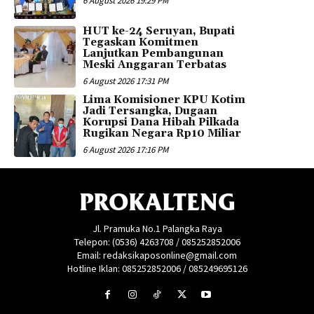
6 August 2026 19:29 PM
HUT ke-24 Seruyan, Bupati
Tegaskan Komitmen
Lanjutkan Pembangunan
Meski Anggaran Terbatas
6 August 2026 17:31 PM
Lima Komisioner KPU Kotim
Jadi Tersangka, Dugaan
Korupsi Dana Hibah Pilkada
Rugikan Negara Rp10 Miliar
6 August 2026 17:16 PM
PROKALTENG
Jl. Pramuka No.1 Palangka Raya
Telepon: (0536) 4263708 / 085252852006
Email: redaksikaposonline@gmail.com
Hotline Iklan: 085252852006 / 085249695126