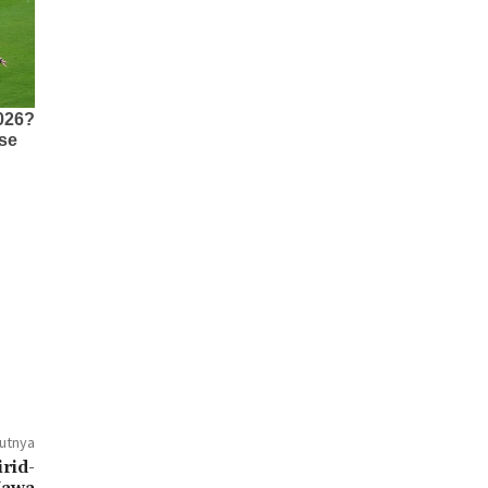
jutnya
rid-
Jawa