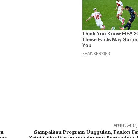
Artikel Selan
am
Sampaikan Program Unggulan, Paslon Fai
uas
Zaini Gelar Pertemuan dengan Paguyuban 