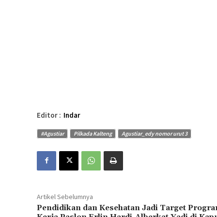
Editor :
Indar
#Agustiar
Pilkada Kalteng
Agustiar_edy nomor urut 3
Artikel Sebelumnya
Pendidikan dan Kesehatan Jadi Target Progr
Kerja Paslon Erlin Hardi-Alberkat Yadi di Kap