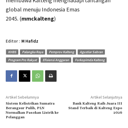
membawa Kalteng menghadapi tantangan
global menuju Indonesia Emas
2045. (
mmckalteng
)
Editor :
M Hafidz
KHBS
Palangka Raya
Pemprov Kalteng
Agustiar Sabran
Program Pro Rakyat
Efisiensi Anggaran
Forkopimda Kalteng
Artikel Sebelumnya
Artikel Selanjutnya
Sistem Kelistrikan Sumatra
Bank Kalteng Raih Juara III
Berangsur Pulih, PLN
Stand Terbaik di Kalteng Expo
Normalkan Pasokan Listrik ke
2026
Pelanggan