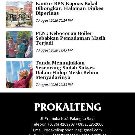
Kantor BPN Kapuas Bakal
Dibongkar, Halaman Dinkes
Diperluas
7 August 2026 20:14 PM
PLN : Kebocoran Boiler
Sebabkan Pemadaman Masih
Terjadi
7 August 2026 19:43 PM
Tanda Menunjukkan
Seseorang Sudah Sukses
Dalam Hidup Meski Belum
Menyadarinya
7 August 2026 19:33 PM
PROKALTENG
Jl. Pramuka No.1 Palangka Raya
Telepon: (0536) 4263708 / 085252852006
Email: redaksikaposonline@gmail.com