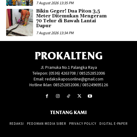
7 August 2026 13:35 PM
Bikin Geger! Dua Piton 3,5
Meter Ditemukan Mengeram
70 Telur di Bawah Lantai
Dapur
7 August 2026 13:34 PM
PROKALTENG
Jl. Pramuka No.1 Palangka Raya
Telepon: (0536) 4263708 / 085252852006
Email: redaksikaposonline@gmail.com
Hotline Iklan: 085252852006 / 085249695126
TENTANG KAMI
REDAKSI
PEDOMAN MEDIA SIBER
PRIVACY POLICY
DIGITAL E-PAPER