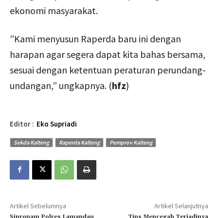
ekonomi masyarakat.
”Kami menyusun Raperda baru ini dengan
harapan agar segera dapat kita bahas bersama,
sesuai dengan ketentuan peraturan perundang-
undangan,” ungkapnya. (
hfz
)
Editor :
Eko Supriadi
Sekda Kalteng
Raperda Kalteng
Pemprov Kalteng
Artikel Sebelumnya
Artikel Selanjutnya
Sipropam Polres Lamandau
Tips Mencegah Terjadinya