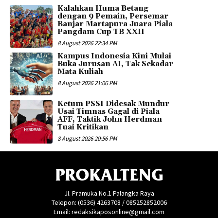
Kalahkan Huma Betang
dengan 9 Pemain, Persemar
Banjar Martapura Juara Piala
Pangdam Cup TB XXII
8 August 2026 22:34 PM
Kampus Indonesia Kini Mulai
Buka Jurusan AI, Tak Sekadar
Mata Kuliah
8 August 2026 21:06 PM
Ketum PSSI Didesak Mundur
Usai Timnas Gagal di Piala
AFF, Taktik John Herdman
Tuai Kritikan
8 August 2026 20:56 PM
PROKALTENG
Jl. Pramuka No.1 Palangka Raya
Telepon: (0536) 4263708 / 085252852006
Email: redaksikaposonline@gmail.com