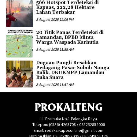
566 Hotspot Terdeteksi di
Kapuas, 222,28 Hektare
Lahan Terbakar
8 August 2026 12:05 PM
20 Titik Panas Terdeteksi di
Lamandau, BPBD Minta
Warga Waspada Karhutla
8 August 2026 11:58 AM
Dugaan Pungli Resahkan
Pedagang Pasar Subuh Nanga
Bulik, DKUKMPP Lamandau
Buka Suara
8 August 2026 11:51 AM
PROKALTENG
Jl. Pramuka No.1 Palangka Raya
Telepon: (0536) 4263708 / 085252852006
Email: redaksikaposonline@gmail.com
Hotline Iklan: 085252852006 / 085249695126