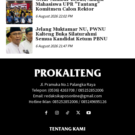
Mahasiswa UPR “Tantang”
Komitmen Calon Rektor
6 August 2026 22:02 PM
Jelang Muktamar NU, PWNU
Kalteng Buka Silaturahmi
Semua Kandidat Ketum PBNU
6 August 2026 21:47 PM
PROKALTENG
Jl. Pramuka No.1 Palangka Raya
Telepon: (0536) 4263708 / 085252852006
Email: redaksikaposonline@gmail.com
Hotline Iklan: 085252852006 / 085249695126
TENTANG KAMI