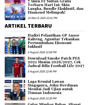
7 Akun FF Sultan Gratis
Terbaru Hari Ini: Skin
Langka, Bundle Eksklusif, dan
Diamond Melimpah!
16 March 2025 22:41 PM
ARTIKEL TERBARU
Hadiri Pelantikan GP Ansor
Kalteng, Agustiar Tekankan
Pertumbuhan Ekonomi
Inklusif
6 August 2026 22:58 PM
Download Smoke Patch PES
2021 Musim 2026/2027, Cek
Jadwal Rilis Football Life 2027
6 August 2026 22:40 PM
Laga Krusial Lawan
Singapura, John Herdman
Menilai Jadi Ujian untuk
Timnas Indonesia
6 August 2026 22:28 PM
Gelar Mimbar Bebas, Aliansi