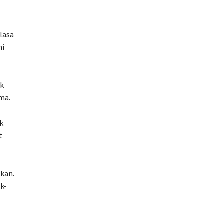
lasa
ni
ak
ma.
k
t
kan.
k-