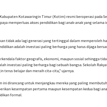
Kabupaten Kotawaringin Timur (Kotim) resmi beroperasi pada Se
i upaya memperluas akses pendidikan bagi anak-anak yang selama i
kan tidak ada lagi generasi yang tertinggal dalam memperoleh h
didikan adalah investasi paling berharga yang harus dijaga bersa
rkendala faktor geografis, ekonomi, maupun sosial sehingga tida
alah investasi paling berharga bagi sebuah bangsa. Sekolah Rakya
 terus belajar dan meraih cita-cita,” ujarnya.
am ini dirancang untuk menjangkau mereka yang paling membutuh
erikan kesempatan pertama maupun kesempatan kedua bagi ana
dikan formal.