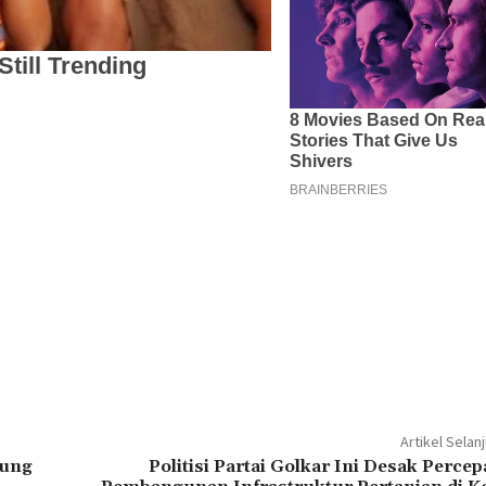
Artikel Selan
tung
Politisi Partai Golkar Ini Desak Perce