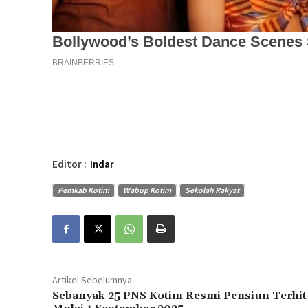
Editor :
Indar
Pemkab Kotim
Wabup Kotim
Sekolah Rakyat
Artikel Sebelumnya
Sebanyak 25 PNS Kotim Resmi Pensiun Terhi