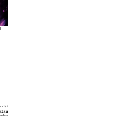
jutnya
patan