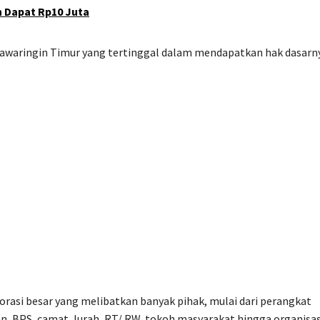
 Dapat Rp10 Juta
otawaringin Timur yang tertinggal dalam mendapatkan hak dasarn
orasi besar yang melibatkan banyak pihak, mulai dari perangkat
an, BPS, camat, lurah, RT/ RW, tokoh masyarakat hingga organisas