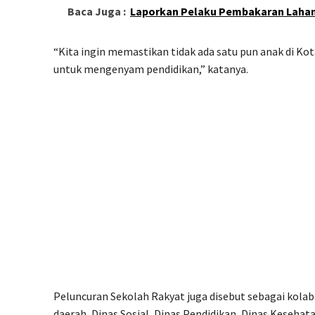
Baca Juga :
Laporkan Pelaku Pembakaran Lahan
“Kita ingin memastikan tidak ada satu pun anak di K
untuk mengenyam pendidikan,” katanya.
Peluncuran Sekolah Rakyat juga disebut sebagai kolab
daerah, Dinas Sosial, Dinas Pendidikan, Dinas Kesehat