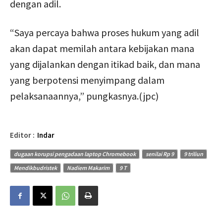
dengan adil.
“Saya percaya bahwa proses hukum yang adil
akan dapat memilah antara kebijakan mana
yang dijalankan dengan itikad baik, dan mana
yang berpotensi menyimpang dalam
pelaksanaannya,” pungkasnya.(jpc)
Editor :
Indar
dugaan korupsi pengadaan laptop Chromebook
senilai Rp 9
9 triliun
Mendikbudristek
Nadiem Makarim
9 T