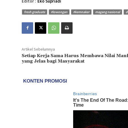
Editor :
Eko Supriadi
fresh graduate
#lowongan
#kemnaker
magang nasional
d
Artikel Sebelumnya
Setiap Kerja Sama Harus Membawa Nilai Manf
yang Jelas bagi Masyarakat