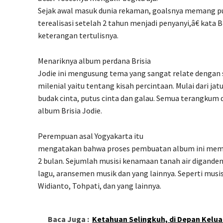
Sejak awal masuk dunia rekaman, goalsnya memang pu
terealisasi setelah 2 tahun menjadi penyanyi,â€ kata B
keterangan tertulisnya.
Menariknya album perdana Brisia
Jodie ini mengusung tema yang sangat relate dengan 
milenial yaitu tentang kisah percintaan. Mulai dari jatu
budak cinta, putus cinta dan galau. Semua terangkum
album Brisia Jodie.
Perempuan asal Yogyakarta itu
mengatakan bahwa proses pembuatan album ini memb
2 bulan. Sejumlah musisi kenamaan tanah air diganden
lagu, aransemen musik dan yang lainnya. Seperti musis
Widianto, Tohpati, dan yang lainnya.
Baca Juga :
Ketahuan Selingkuh, di Depan Kelua