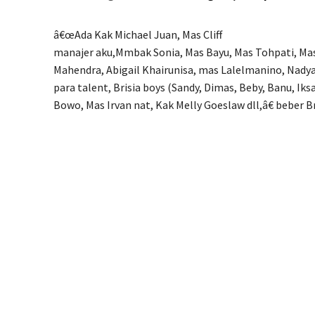
â€œAda Kak Michael Juan, Mas Cliff
manajer aku,Mmbak Sonia, Mas Bayu, Mas Tohpati, Mas 
Mahendra, Abigail Khairunisa, mas Lalelmanino, Nadya 
para talent, Brisia boys (Sandy, Dimas, Beby, Banu, Ik
Bowo, Mas Irvan nat, Kak Melly Goeslaw dll,â€ beber Br