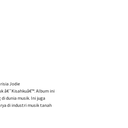
risia Jodie
k â€˜Kisahkuâ€™. Album ini
i dunia musik. Ini juga
ya di industri musik tanah