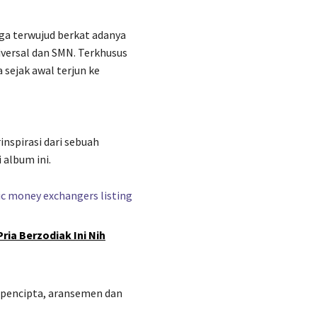
ga terwujud berkat adanya
iversal dan SMN. Terkhusus
 sejak awal terjun ke
rinspirasi dari sebuah
 album ini.
ria Berzodiak Ini Nih
i pencipta, aransemen dan