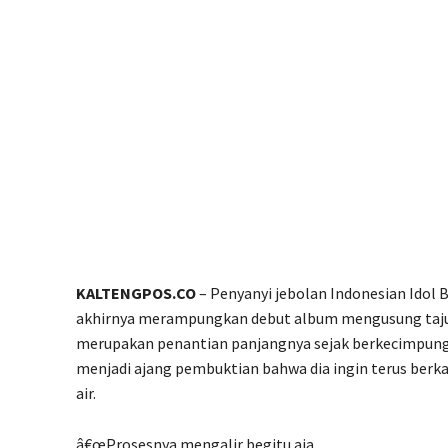
KALTENGPOS.CO
– Penyanyi jebolan Indonesian Idol B
akhirnya merampungkan debut album mengusung taju
merupakan penantian panjangnya sejak berkecimpung d
menjadi ajang pembuktian bahwa dia ingin terus berkar
air.
â€œProsesnya mengalir begitu aja.