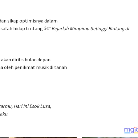
 dan sikap optimisnya dalam
lsafah hidup trntang â€˜
Kejarlah Mimpimu Setinggi Bintang di
akan dirilis bulan depan.
ma oleh penikmat musik di tanah
rmu, Hari Ini Esok Lusa,
raku
.