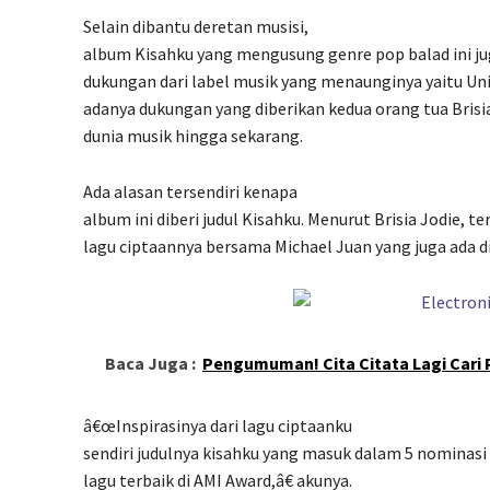
Selain dibantu deretan musisi,
album Kisahku yang mengusung genre pop balad ini ju
dukungan dari label musik yang menaunginya yaitu Un
adanya dukungan yang diberikan kedua orang tua Brisia
dunia musik hingga sekarang.
Ada alasan tersendiri kenapa
album ini diberi judul Kisahku. Menurut Brisia Jodie, te
lagu ciptaannya bersama Michael Juan yang juga ada di
Baca Juga :
Pengumuman! Cita Citata Lagi Cari P
â€œInspirasinya dari lagu ciptaanku
sendiri judulnya kisahku yang masuk dalam 5 nominas
lagu terbaik di AMI Award,â€ akunya.