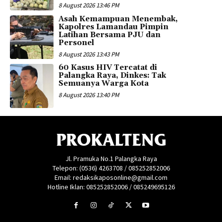
8 August 2026 13:46 PM
Asah Kemampuan Menembak,
Kapolres Lamandau Pimpin
Latihan Bersama PJU dan
Personel
8 August 2026 13:43 PM
60 Kasus HIV Tercatat di
Palangka Raya, Dinkes: Tak
Semuanya Warga Kota
8 August 2026 13:40 PM
PROKALTENG
Jl. Pramuka No.1 Palangka Raya
Telepon: (0536) 4263708 / 085252852006
Email: redaksikaposonline@gmail.com
Hotline Iklan: 085252852006 / 085249695126