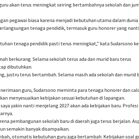
guru akan terus meningkat seiring bertambahnya sekolah dan ju
engan pegawai biasa karena menjadi kebutuhan utama dalam dunia
berlangsungan tenaga pendidik, termasuk guru honorer yang nant
tuhan tenaga pendidik pasti terus meningkat,” kata Sudarsono k
nah berkurang. Selama sekolah terus ada dan murid baru terus
tap dibutuhkan.
ng, justru terus bertambah. Selama masih ada sekolah dan murid b
nerimaan guru, Sudarsono meminta para tenaga honorer dan cal
akan menyesuaikan kebijakan sesuai kebutuhan di lapangan.
aya yakin nanti menjelang 2027 akan ada kebijakan baru. Profesi
arnya.
ena pembangunan sekolah baru di daerah juga terus berjalan. Asp
pun semakin banyak disampaikan.
mbah, otomatis kebutuhan guru juga bertambah. Kebijakan soal g