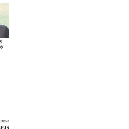
jutnya
BPJS