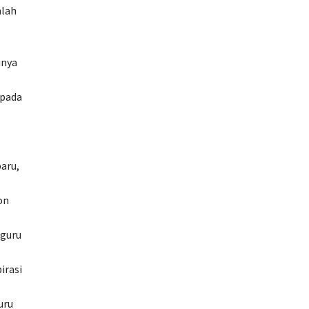
mlah
inya
epada
aru,
on
 guru
irasi
uru