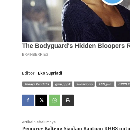
Editor :
Eko Supriadi
Tenaga Pendidik
guru pppk
Sudarsono
ASN guru
DPRD K
Artikel Sebelumnya
Pemprov Kalteng Siapkan Bantuan KHBS unt