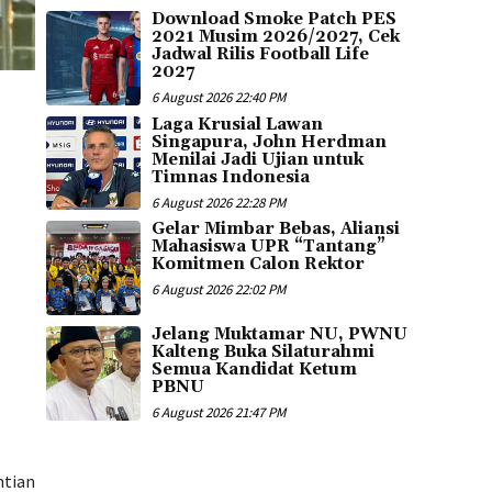
Download Smoke Patch PES
2021 Musim 2026/2027, Cek
Jadwal Rilis Football Life
2027
6 August 2026 22:40 PM
Laga Krusial Lawan
Singapura, John Herdman
Menilai Jadi Ujian untuk
Timnas Indonesia
6 August 2026 22:28 PM
Gelar Mimbar Bebas, Aliansi
Mahasiswa UPR “Tantang”
Komitmen Calon Rektor
6 August 2026 22:02 PM
Jelang Muktamar NU, PWNU
Kalteng Buka Silaturahmi
Semua Kandidat Ketum
PBNU
6 August 2026 21:47 PM
ntian