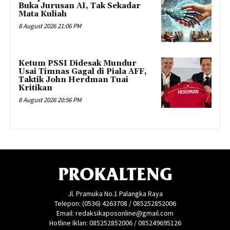
Buka Jurusan AI, Tak Sekadar
Mata Kuliah
8 August 2026 21:06 PM
Ketum PSSI Didesak Mundur
Usai Timnas Gagal di Piala AFF,
Taktik John Herdman Tuai
Kritikan
8 August 2026 20:56 PM
PROKALTENG
Jl. Pramuka No.1 Palangka Raya
Telepon: (0536) 4263708 / 085252852006
Email: redaksikaposonline@gmail.com
Hotline Iklan: 085252852006 / 085249695126