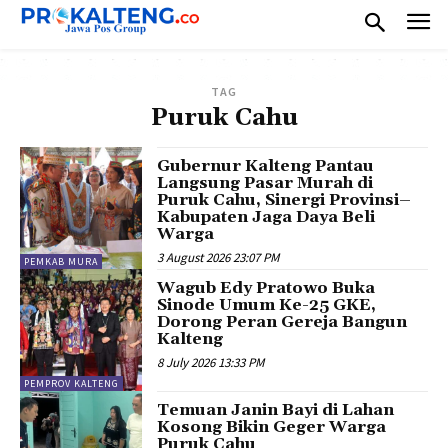
TAG
Puruk Cahu
Gubernur Kalteng Pantau
Langsung Pasar Murah di
Puruk Cahu, Sinergi Provinsi–
Kabupaten Jaga Daya Beli
Warga
3 August 2026 23:07 PM
PEMKAB MURA
Wagub Edy Pratowo Buka
Sinode Umum Ke-25 GKE,
Dorong Peran Gereja Bangun
Kalteng
8 July 2026 13:33 PM
PEMPROV KALTENG
Temuan Janin Bayi di Lahan
Kosong Bikin Geger Warga
Puruk Cahu