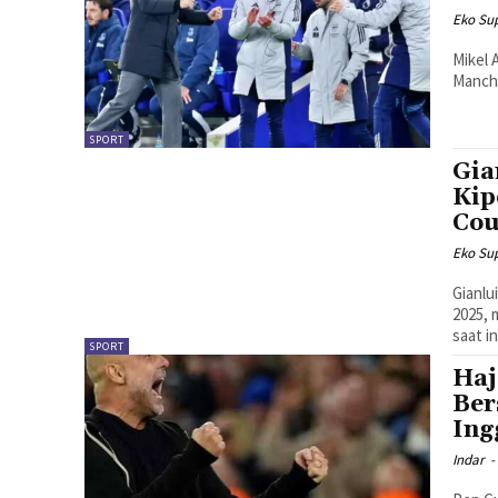
Eko Sup
Mikel 
Manche
SPORT
Gia
Kip
Cou
Eko Sup
Gianlu
2025, 
saat in
SPORT
Haj
Ber
Ing
Indar
-