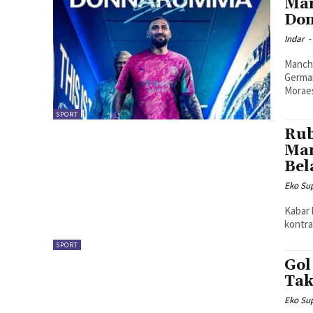
Man
Don
Indar
-
Manche
Germai
Moraes
SPORT
Rub
Man
Bel
Eko Sup
Kabar 
kontra
SPORT
Gol
Tak
Eko Sup