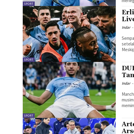
menega
SPORT
Erl
Liv
Indar
-
Sempat
setela
Meskip
SPORT
DUE
Tan
Indar
-
Manche
musim 
memimp
SPORT
Art
Ars