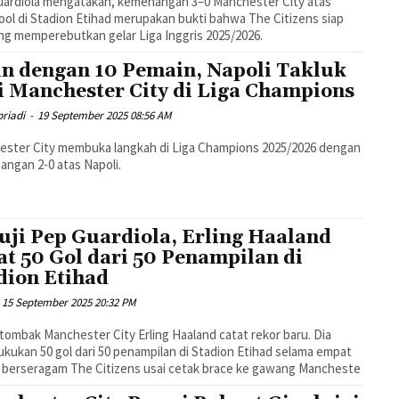
uardiola mengatakan, kemenangan 3–0 Manchester City atas
ool di Stadion Etihad merupakan bukti bahwa The Citizens siap
ng memperebutkan gelar Liga Inggris 2025/2026.
n dengan 10 Pemain, Napoli Takluk
i Manchester City di Liga Champions
riadi
-
19 September 2025 08:56 AM
ster City membuka langkah di Liga Champions 2025/2026 dengan
ngan 2-0 atas Napoli.
uji Pep Guardiola, Erling Haaland
at 50 Gol dari 50 Penampilan di
dion Etihad
15 September 2025 20:32 PM
tombak Manchester City Erling Haaland catat rekor baru. Dia
ukan 50 gol dari 50 penampilan di Stadion Etihad selama empat
berseragam The Citizens usai cetak brace ke gawang Mancheste