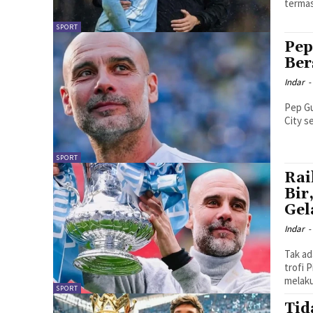
termas
SPORT
Pep
Ber
Indar
-
Pep Gu
City s
SPORT
Rai
Bir
Gel
Indar
-
Tak ad
trofi 
melaku
SPORT
Tid