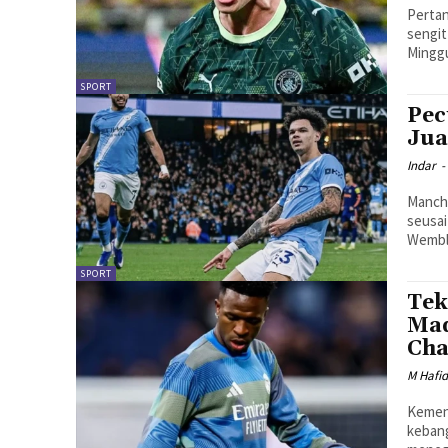
Pertan
sengit
Minggu
SPORT
Pec
Jua
Indar
-
Manche
seusai
Wemble
SPORT
Tek
Mad
Ch
M Hafi
Kemen
kebang