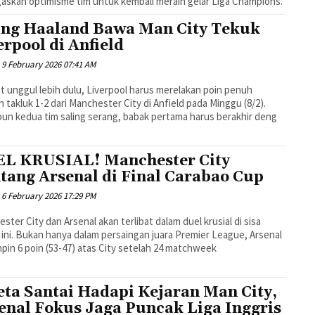
skan optimisme tim untuk kembali meraih gelar Liga Champions.
ing Haaland Bawa Man City Tekuk
erpool di Anfield
9 February 2026 07:41 AM
 unggul lebih dulu, Liverpool harus merelakan poin penuh
h takluk 1-2 dari Manchester City di Anfield pada Minggu (8/2).
un kedua tim saling serang, babak pertama harus berakhir deng
L KRUSIAL! Manchester City
tang Arsenal di Final Carabao Cup
6 February 2026 17:29 PM
ster City dan Arsenal akan terlibat dalam duel krusial di sisa
ini. Bukan hanya dalam persaingan juara Premier League, Arsenal
in 6 poin (53-47) atas City setelah 24 matchweek
eta Santai Hadapi Kejaran Man City,
enal Fokus Jaga Puncak Liga Inggris