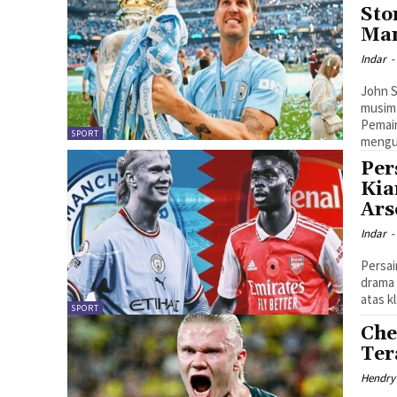
Sto
Man
Indar
-
John S
musim 
Pemain
SPORT
mengu
Per
Kia
Ars
Indar
-
Persai
drama 
atas k
SPORT
Che
Ter
Hendry