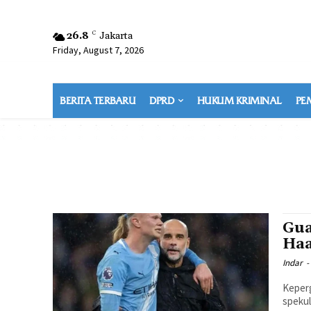
26.8
C
Jakarta
Friday, August 7, 2026
BERITA TERBARU
DPRD
HUKUM KRIMINAL
PE
Gua
Haa
Indar
-
Keperg
spekul