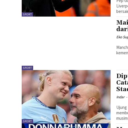
Pep G
Liverp
bersai
SPORT
Mai
dar
Eko Sup
Manche
kemena
SPORT
Dip
Cat
Sta
Indar
-
Ujung 
membuk
musim 
SPORT