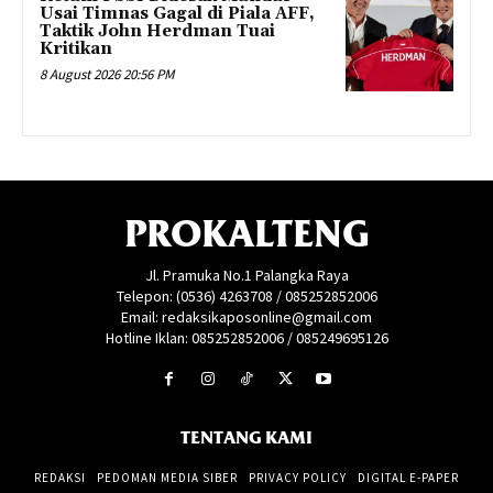
Usai Timnas Gagal di Piala AFF,
Taktik John Herdman Tuai
Kritikan
8 August 2026 20:56 PM
PROKALTENG
Jl. Pramuka No.1 Palangka Raya
Telepon: (0536) 4263708 / 085252852006
Email: redaksikaposonline@gmail.com
Hotline Iklan: 085252852006 / 085249695126
TENTANG KAMI
REDAKSI
PEDOMAN MEDIA SIBER
PRIVACY POLICY
DIGITAL E-PAPER