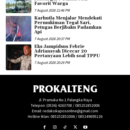
Favorit Warga
7 August 2026 21:46 PM
Karhutla Menjalar Mendekati
Permukiman Tegal Sari,
Petugas Berjibaku Padamkan
Api
7 August 2026 20:37 PM
Eks Jampidsus Febrie
Adriansyah Dicecar 20
Pertanyaan Lebih soal TPPU
7 August 2026 20:24 PM
PROKALTENG
Jl. Pramuka No.1 Palangka Raya
Telepon: (0536) 4263708 / 085252852006
Email: redaksikaposonline@gmail.com
Hotline Iklan: 085252852006 / 085249695126