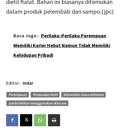
dietil ftalat. Bahan ini biasanya ditemukan
dalam produk pelembab dan sampo.(jpc)
Baca Juga :
Perilaku-Perilaku Perempuan
Memiliki Karier Hebat Namun Tidak Memiliki
Kehidupan Pribadi
Editor :
Indar
Perempuan
Perawatan Kulit
Kehamilan masa istimewa
iperbolehkan menggunakan skincare