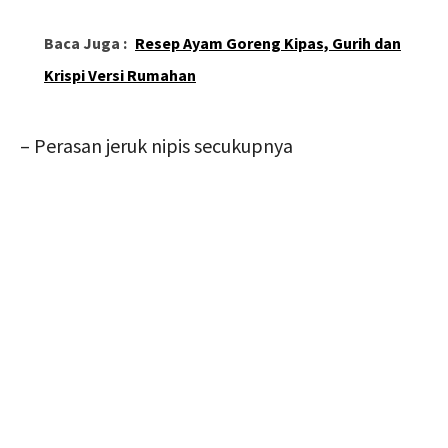
Baca Juga :
Resep Ayam Goreng Kipas, Gurih dan
Krispi Versi Rumahan
– Perasan jeruk nipis secukupnya