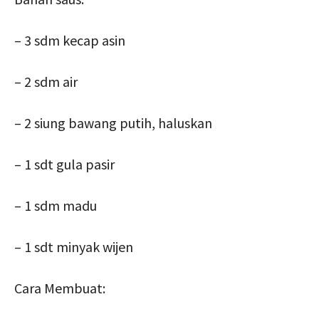
– 3 sdm kecap asin
– 2 sdm air
– 2 siung bawang putih, haluskan
– 1 sdt gula pasir
– 1 sdm madu
– 1 sdt minyak wijen
Cara Membuat: