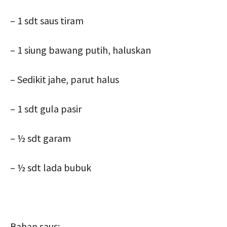
– 1 sdt saus tiram
– 1 siung bawang putih, haluskan
– Sedikit jahe, parut halus
– 1 sdt gula pasir
– ½ sdt garam
– ½ sdt lada bubuk
Bahan saus: