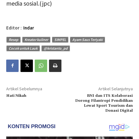
media sosial.(jpc)
Editor :
Indar
Resep
Kreator kuliner
SIMPEL
Ayam Saus Teriyaki
Cocok untuk Lauk
@kristanto_pd
Artikel Sebelumnya
Artikel Selanjutnya
Hati Nikah
BNI dan ITS Kolaborasi
Dorong Filantropi Pendidikan
Lewat Sport Tourism dan
Donasi Digital