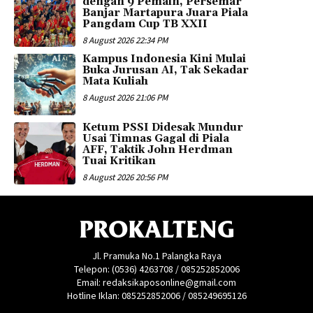
dengan 9 Pemain, Persemar
Banjar Martapura Juara Piala
Pangdam Cup TB XXII
8 August 2026 22:34 PM
Kampus Indonesia Kini Mulai
Buka Jurusan AI, Tak Sekadar
Mata Kuliah
8 August 2026 21:06 PM
Ketum PSSI Didesak Mundur
Usai Timnas Gagal di Piala
AFF, Taktik John Herdman
Tuai Kritikan
8 August 2026 20:56 PM
PROKALTENG
Jl. Pramuka No.1 Palangka Raya
Telepon: (0536) 4263708 / 085252852006
Email: redaksikaposonline@gmail.com
Hotline Iklan: 085252852006 / 085249695126