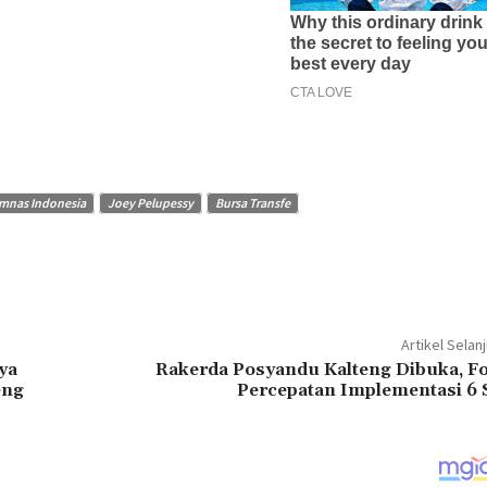
mnas Indonesia
Joey Pelupessy
Bursa Transfe
Artikel Selan
ya
Rakerda Posyandu Kalteng Dibuka, F
eng
Percepatan Implementasi 6