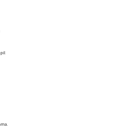
u
pil
ama.