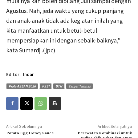
mulainya kan boleh dibilang Juli sampai dengan
Agustus. Nah, jeda waktu yang cukup panjang
dan anak-anak tidak ada kegiatan inilah yang
kita manfaatkan untuk betul-betul
mempersiapkan ini dengan sebaik-baiknya,”
kata Sumardji.(jpc)
Editor :
Indar
Piala ASEAN 2026
PSSI
BTN
Target Timnas
Artikel Sebelumnya
Artikel Selanjutnya
Potato Egg Honey Sauce
Perawatan Kombinasi untuk