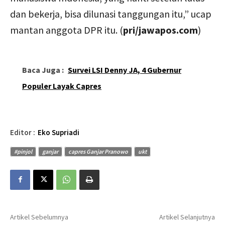
dan bekerja, bisa dilunasi tanggungan itu,” ucap
mantan anggota DPR itu. (
pri/jawapos.com
)
Baca Juga :
Survei LSI Denny JA, 4 Gubernur
Populer Layak Capres
Editor :
Eko Supriadi
#pinjol
ganjar
capres Ganjar Pranowo
ukt
Artikel Sebelumnya
Artikel Selanjutnya