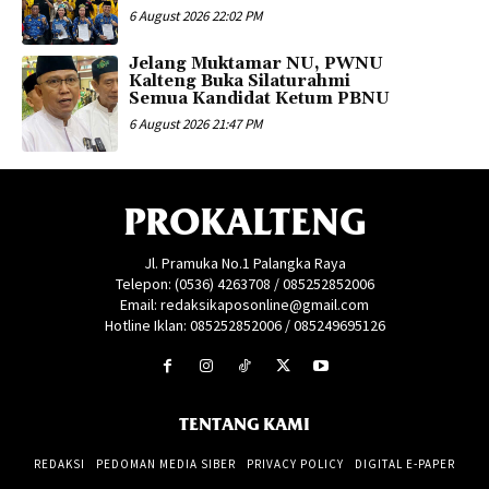
6 August 2026 22:02 PM
Jelang Muktamar NU, PWNU
Kalteng Buka Silaturahmi
Semua Kandidat Ketum PBNU
6 August 2026 21:47 PM
PROKALTENG
Jl. Pramuka No.1 Palangka Raya
Telepon: (0536) 4263708 / 085252852006
Email: redaksikaposonline@gmail.com
Hotline Iklan: 085252852006 / 085249695126
TENTANG KAMI
REDAKSI
PEDOMAN MEDIA SIBER
PRIVACY POLICY
DIGITAL E-PAPER