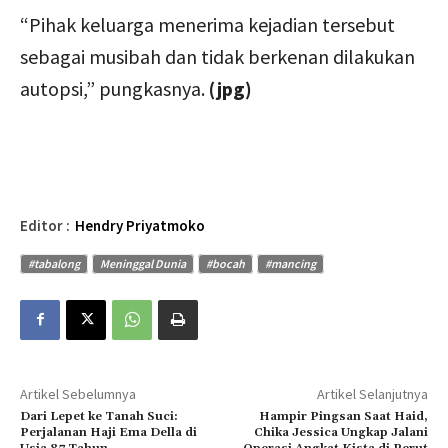
“Pihak keluarga menerima kejadian tersebut
sebagai musibah dan tidak berkenan dilakukan
autopsi,” pungkasnya.
(jpg)
Editor :
Hendry Priyatmoko
#tabalong
Meninggal Dunia
#bocah
#mancing
Artikel Sebelumnya
Artikel Selanjutnya
Dari Lepet ke Tanah Suci:
Hampir Pingsan Saat Haid,
Perjalanan Haji Ema Della di
Chika Jessica Ungkap Jalani