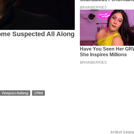
Pemprov Kalteng
CPNS
Artikel Selan