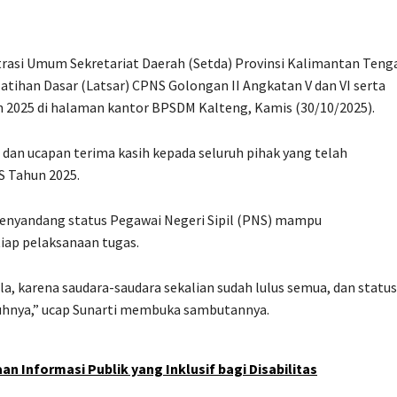
trasi Umum Sekretariat Daerah (Setda) Provinsi Kalimantan Teng
atihan Dasar (Latsar) CPNS Golongan II Angkatan V dan VI serta
ahun 2025 di halaman kantor BPSDM Kalteng, Kamis (30/10/2025).
an ucapan terima kasih kepada seluruh pihak yang telah
 Tahun 2025.
 menyandang status Pegawai Negeri Sipil (PNS) mampu
iap pelaksanaan tugas.
a, karena saudara-saudara sekalian sudah lulus semua, dan status 
nuhnya,” ucap Sunarti membuka sambutannya.
 Informasi Publik yang Inklusif bagi Disabilitas