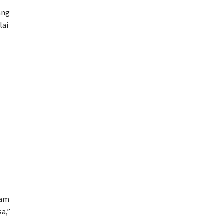
ang
lai
lam
a,”