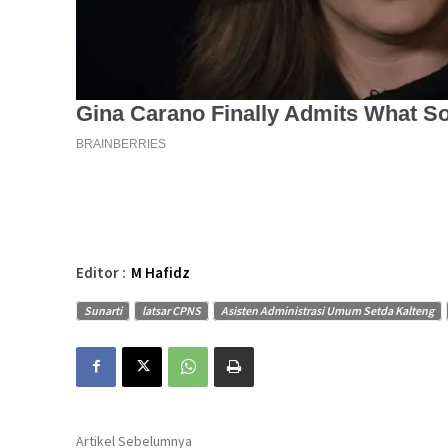
Editor :
M Hafidz
Sunarti
latsar CPNS
Asisten Administrasi Umum Setda Kalteng
Artikel Sebelumnya