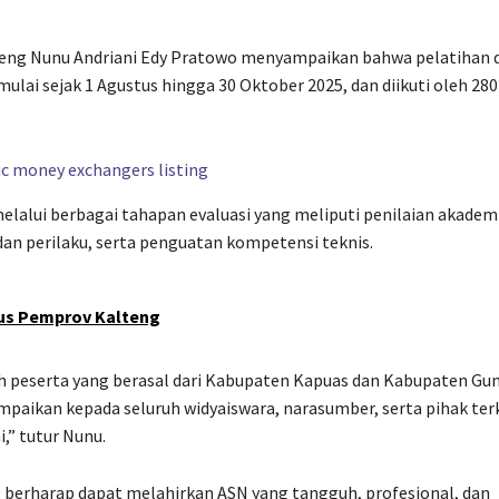
teng Nunu Andriani Edy Pratowo menyampaikan bahwa pelatihan 
ulai sejak 1 Agustus hingga 30 Oktober 2025, dan diikuti oleh 280
melalui berbagai tahapan evaluasi yang meliputi penilaian akadem
 dan perilaku, serta penguatan kompetensi teknis.
kus Pemprov Kalteng
uruh peserta yang berasal dari Kabupaten Kapuas dan Kabupaten Gu
ampaikan kepada seluruh widyaiswara, narasumber, serta pihak ter
,” tutur Nunu.
g berharap dapat melahirkan ASN yang tangguh, profesional, dan