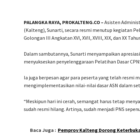
PALANGKA RAYA, PROKALTENG.CO –
Asisten Adminis
(Kalteng), Sunarti, secara resmi menutup kegiatan Pel
Golongan III Angkatan XVI, XVII, XVIII, XIX, dan XX T
Dalam sambutannya, Sunarti menyampaikan apresiasi d
menyukseskan penyelenggaraan Pelatihan Dasar CPNS
Ia juga berpesan agar para peserta yang telah resmi
mengimplementasikan nilai-nilai dasar ASN dalam set
“Meskipun hari ini cerah, semangat harus tetap menyal
sudah resmi hilang. Artinya, sudah menjadi PNS sepe
Baca Juga :
Pemprov Kalteng Dorong Keterbukaan