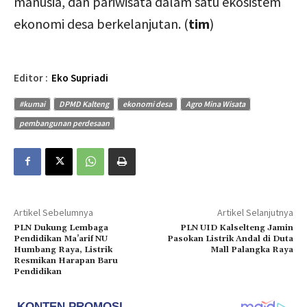
manusia, dan pariwisata dalam satu ekosistem
ekonomi desa berkelanjutan. (
tim
)
Editor :
Eko Supriadi
#kumai
DPMD Kalteng
ekonomi desa
Agro Mina Wisata
pembangunan perdesaan
Artikel Sebelumnya
Artikel Selanjutnya
PLN Dukung Lembaga
PLN UID Kalselteng Jamin
Pendidikan Ma’arif NU
Pasokan Listrik Andal di Duta
Humbang Raya, Listrik
Mall Palangka Raya
Resmikan Harapan Baru
Pendidikan