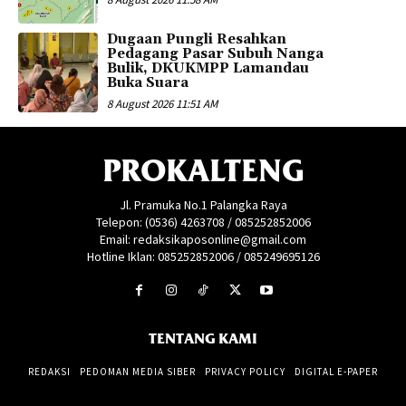
Dugaan Pungli Resahkan
Pedagang Pasar Subuh Nanga
Bulik, DKUKMPP Lamandau
Buka Suara
8 August 2026 11:51 AM
PROKALTENG
Jl. Pramuka No.1 Palangka Raya
Telepon: (0536) 4263708 / 085252852006
Email: redaksikaposonline@gmail.com
Hotline Iklan: 085252852006 / 085249695126
TENTANG KAMI
REDAKSI
PEDOMAN MEDIA SIBER
PRIVACY POLICY
DIGITAL E-PAPER