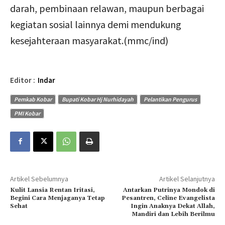
darah, pembinaan relawan, maupun berbagai
kegiatan sosial lainnya demi mendukung
kesejahteraan masyarakat.(mmc/ind)
Editor :
Indar
Pemkab Kobar
Bupati Kobar Hj Nurhidayah
Pelantikan Pengurus
PMI Kobar
Artikel Sebelumnya
Artikel Selanjutnya
Kulit Lansia Rentan Iritasi,
Antarkan Putrinya Mondok di
Begini Cara Menjaganya Tetap
Pesantren, Celine Evangelista
Sehat
Ingin Anaknya Dekat Allah,
Mandiri dan Lebih Berilmu