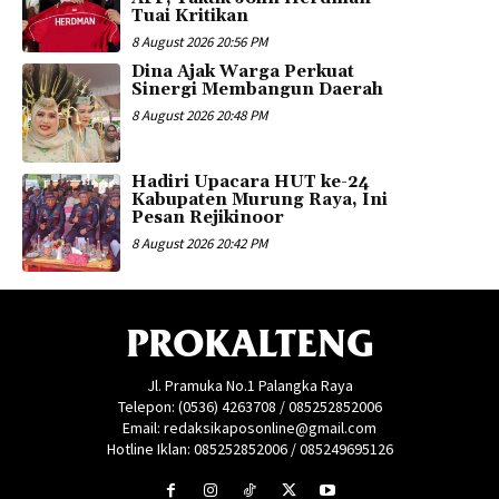
Tuai Kritikan
8 August 2026 20:56 PM
Dina Ajak Warga Perkuat
Sinergi Membangun Daerah
8 August 2026 20:48 PM
Hadiri Upacara HUT ke-24
Kabupaten Murung Raya, Ini
Pesan Rejikinoor
8 August 2026 20:42 PM
PROKALTENG
Jl. Pramuka No.1 Palangka Raya
Telepon: (0536) 4263708 / 085252852006
Email: redaksikaposonline@gmail.com
Hotline Iklan: 085252852006 / 085249695126