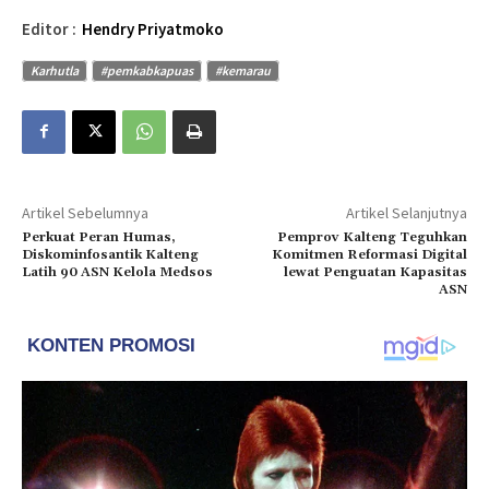
Editor :
Hendry Priyatmoko
Karhutla
#pemkabkapuas
#kemarau
Artikel Sebelumnya
Artikel Selanjutnya
Perkuat Peran Humas,
Pemprov Kalteng Teguhkan
Diskominfosantik Kalteng
Komitmen Reformasi Digital
Latih 90 ASN Kelola Medsos
lewat Penguatan Kapasitas
ASN