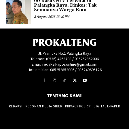
60 Kasus HIV Tercatat di
Palangka Raya, Dinkes: Tak
Semuanya Warga Kota
8 August 2026 13:40 PM
PROKALTENG
Jl. Pramuka No.1 Palangka Raya
Telepon: (0536) 4263708 / 085252852006
Email: redaksikaposonline@gmail.com
Hotline Iklan: 085252852006 / 085249695126
TENTANG KAMI
REDAKSI
PEDOMAN MEDIA SIBER
PRIVACY POLICY
DIGITAL E-PAPER