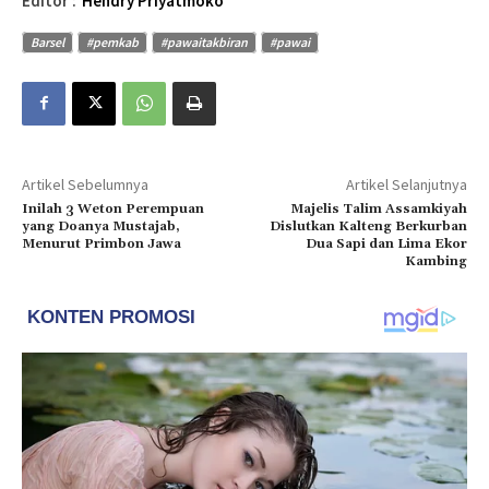
Editor :
Hendry Priyatmoko
Barsel
#pemkab
#pawaitakbiran
#pawai
Artikel Sebelumnya
Artikel Selanjutnya
Inilah 3 Weton Perempuan
Majelis Talim Assamkiyah
yang Doanya Mustajab,
Dislutkan Kalteng Berkurban
Menurut Primbon Jawa
Dua Sapi dan Lima Ekor
Kambing