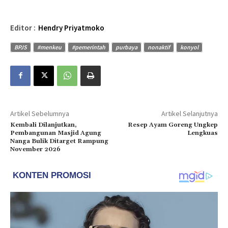
Editor :
Hendry Priyatmoko
BPJS
#menkeu
#pemerintah
purbaya
nonaktif
konyol
Artikel Sebelumnya
Artikel Selanjutnya
Kembali Dilanjutkan,
Resep Ayam Goreng Ungkep
Pembangunan Masjid Agung
Lengkuas
Nanga Bulik Ditarget Rampung
November 2026