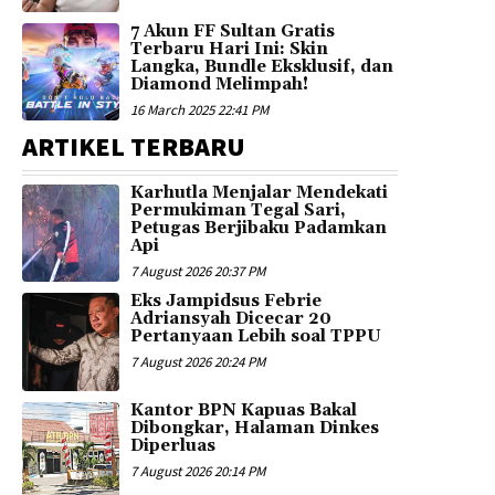
7 Akun FF Sultan Gratis
Terbaru Hari Ini: Skin
Langka, Bundle Eksklusif, dan
Diamond Melimpah!
16 March 2025 22:41 PM
ARTIKEL TERBARU
Karhutla Menjalar Mendekati
Permukiman Tegal Sari,
Petugas Berjibaku Padamkan
Api
7 August 2026 20:37 PM
Eks Jampidsus Febrie
Adriansyah Dicecar 20
Pertanyaan Lebih soal TPPU
7 August 2026 20:24 PM
Kantor BPN Kapuas Bakal
Dibongkar, Halaman Dinkes
Diperluas
7 August 2026 20:14 PM