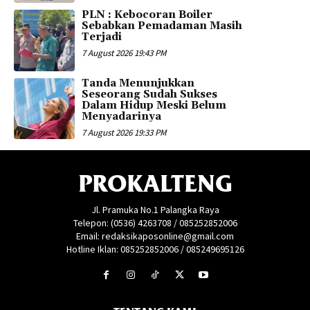
PLN : Kebocoran Boiler
Sebabkan Pemadaman Masih
Terjadi
7 August 2026 19:43 PM
Tanda Menunjukkan
Seseorang Sudah Sukses
Dalam Hidup Meski Belum
Menyadarinya
7 August 2026 19:33 PM
PROKALTENG
Jl. Pramuka No.1 Palangka Raya
Telepon: (0536) 4263708 / 085252852006
Email: redaksikaposonline@gmail.com
Hotline Iklan: 085252852006 / 085249695126