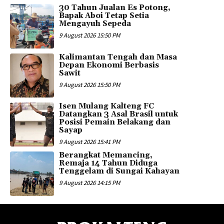
30 Tahun Jualan Es Potong,
Bapak Aboi Tetap Setia
Mengayuh Sepeda
9 August 2026 15:50 PM
Kalimantan Tengah dan Masa
Depan Ekonomi Berbasis
Sawit
9 August 2026 15:50 PM
Isen Mulang Kalteng FC
Datangkan 3 Asal Brasil untuk
Posisi Pemain Belakang dan
Sayap
9 August 2026 15:41 PM
Berangkat Memancing,
Remaja 14 Tahun Diduga
Tenggelam di Sungai Kahayan
9 August 2026 14:15 PM