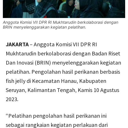
Anggota Komisi VII DPR RI Mukhtarudin berkolaborasi dengan
BRIN menyelenggarakan kegiatan pelatihan.
JAKARTA
– Anggota Komisi VII DPR RI
Mukhtarudin berkolaborasi dengan Badan Riset
Dan Inovasi (BRIN) menyelenggarakan kegiatan
pelatihan. Pengolahan hasil perikanan berbasis
fish jelly di Kecamatan Hanau, Kabupaten
Seruyan, Kalimantan Tengah, Kamis 10 Agustus
2023.
“Pelatihan pengolahan hasil perikanan ini
sebagai rangkaian kegiatan perlakuan dari