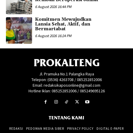
6 August 2026 16:44 PM
Komitmen Mewujudkan
Lansia Sehat, Aktif, dan
Bermartabat
6 August 2026 16:24 PM
PROKALTENG
Jl. Pramuka No.1 Palangka Raya
Telepon: (0536) 4263708 / 085252852006
Email: redaksikaposonline@gmail.com
Hotline Iklan: 085252852006 / 085249695126
TENTANG KAMI
REDAKSI
PEDOMAN MEDIA SIBER
PRIVACY POLICY
DIGITAL E-PAPER