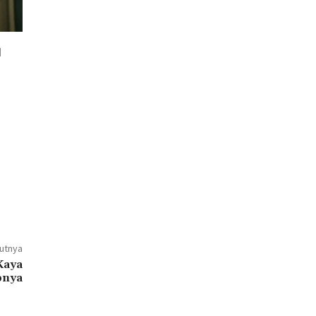
jutnya
Kaya
pnya