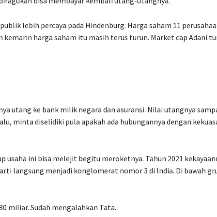
 diragukan bisa membayar kembali utang-utangnya.
i publik lebih percaya pada Hindenburg. Harga saham 11 perusaha
n kemarin harga saham itu masih terus turun. Market cap Adani tu
a utang ke bank milik negara dan asuransi. Nilai utangnya samp
. Lalu, minta diselidiki pula apakah ada hubungannya dengan kekua
up usaha ini bisa melejit begitu meroketnya. Tahun 2021 kekayaan
rarti langsung menjadi konglomerat nomor 3 di India. Di bawah gr
80 miliar. Sudah mengalahkan Tata.