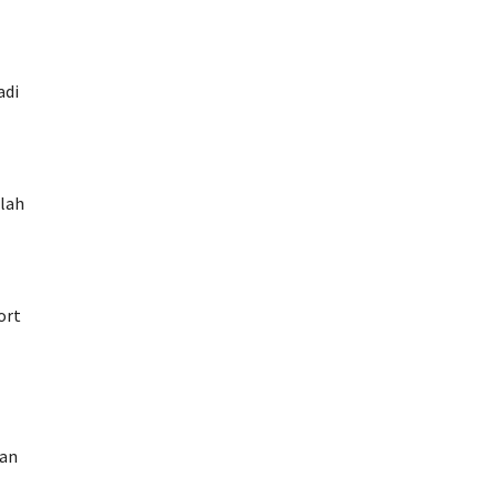
adi
lah
ort
gan