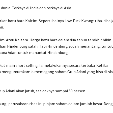
unia. Terkaya di India dan terkaya di Asia.
at batu bara Kaltim. Seperti halnya Low Tuck Kwong: tiba-tiba j
an.
. Atau Kaltara. Harga batu bara dalam dua tahun terakhir bikin
han Hindenburg salah. Tapi Hindenburg sudah menantang: tuntut
ncana Adani untuk menuntut Hindenburg.
kut main short selling. Ia melakukannya secara terbuka. Ketika
an mengumumkan: ia memegang saham Grup Adani yang bisa di-sh
p Adani akan jatuh, setidaknya sampai 50 persen.
rg, perusahaan riset ini pinjam saham dalam jumlah besar. Den