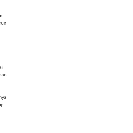
an
run
ai
saan
nya
up